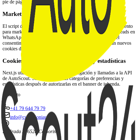
pie de página.
Marketing y Meta Pixel
El script de Meta Pixel se bloquea hasta que das tu consentimiento
para marketing. Tras el opt-in capturamos vistas de página, leads en
WhatsApp, profundidad de scroll y secciones. Si revocas el
consentimiento, el seguimiento se detiene y no se generan nuevos
cookies de marketing.
Cookies necesarias, de preferencias y estadísticas
Next.js utiliza cookies técnicas en navegación y llamadas a la API
de AutoScout. Solo se activan las categorías de preferencias y
estadísticas después de autorizarlas en el banner de iubenda.
Contacto
+41 79 644 79 79
info@culurgioniauto.ch
In Tirada 31
6528 Camorino