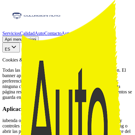
Servicios
Calidad
Auto
Contacto
AutoScout24
Apri menu sezioni
ES
Cookies & tracking
Todas las divulgaciones las gestiona iubenda Cookie Solution. El
banner aplica el consentimiento para cookies necesarias, de
preferencias, estadísticas y marketing antes de que se activen;
ninguna cookie de marketing corre sin tu opt-in explícito. Esta
página resume el funcionamiento y el historial de consentimientos se
guarda en la base de datos de iubenda.
Aplicación del consentimiento
iubenda ofrece el banner, la base de datos de consentimientos y
controles granulares. Puedes aceptar todo, rechazar el marketing o
abrir las preferencias cuando quieras desde el banner o el enlace del