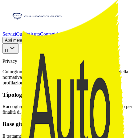
Servizi
Qualità
Auto
Contatti
AutoScout24
Apri menu sezioni
IT
Privacy
Culurgioni Auto tratta i dati con responsabilità e nel rispetto della
normativa svizzera. L’uso di WhatsApp è volontario, senza
profilazione automatica.
Tipologia di dati
Raccogliamo nome, telefono, targa e documentazione dell’auto per
finalità di valutazione e acquisto.
Base giuridica
Il trattamento si basa sul legittimo interesse di offrire il servizio