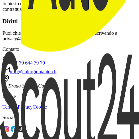
richiesto e sulla necessità di adempiere eventuali obblighi
contrattuali.
Diritti
Puoi chiedere accesso, rettifica o cancellazione scrivendo a
privacy@culurgioniauto.ch.
Contatto
+41 79 644 79 79
info@culurgioniauto.ch
In Tirada 31
6528 Camorino
Legale
Termini
Privacy
Cookie
Social