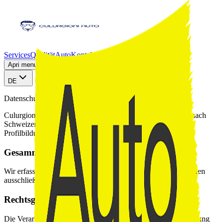
Services
Qualität
Auto
Kontakt
AutoScout24
Apri menu sezioni
DE
Datenschutz
Culurgioni Auto behandelt deine Daten verantwortungsvoll nach
Schweizer Standards. WhatsApp ist freiwillig, automatische
Profilbildung findet nicht statt.
Gesammelte Daten
Wir erfassen Name, Telefon, Zulassung und Fahrzeugunterlagen
ausschließlich für Bewertung und Ankauf.
Rechtsgrundlage
Die Verarbeitung erfolgt im berechtigten Interesse an der Leistung