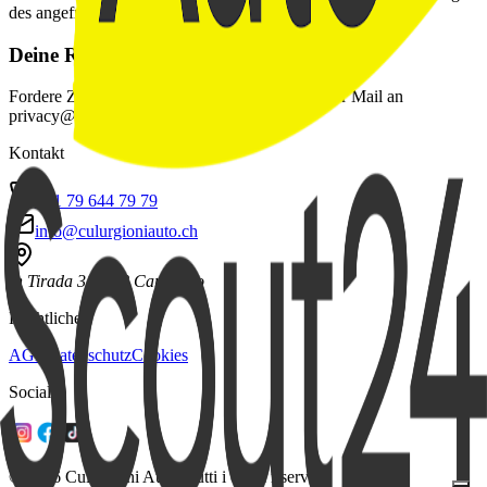
des angefragten Services und der Vertragserfüllung.
Deine Rechte
Fordere Zugriff, Berichtigung oder Löschung per Mail an
privacy@culurgioniauto.ch an.
Kontakt
+41 79 644 79 79
info@culurgioniauto.ch
In Tirada 31
6528 Camorino
Rechtliches
AGB
Datenschutz
Cookies
Social
© 2026 Culurgioni Auto. Tutti i diritti riservati.