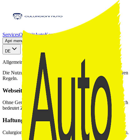
Services
Qualität
Auto
Kontakt
AutoScout24
Apri menu sezioni
DE
Allgemeine Geschäftsbedingungen
Die Nutzung der Website und des Verkaufs folgt unseren klaren
Regeln.
Webseitenutzung
Ohne Genehmigung ist keine Reproduktion erlaubt; der Besuch
bedeutet Zustimmung.
Haftung
Culurgioni Auto haftet nicht für Tippfehler oder Verzögerungen.