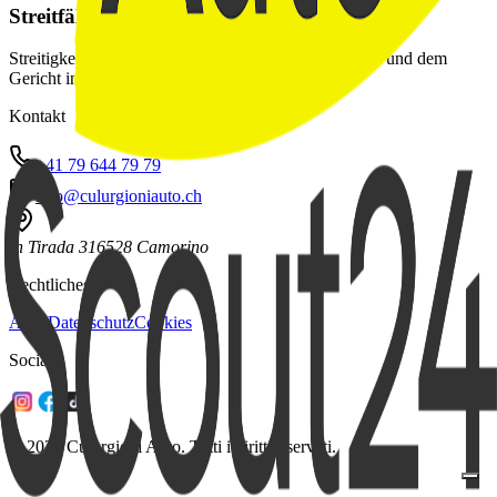
Streitfälle
Streitigkeiten unterliegen dem schweizerischen Recht und dem
Gericht in Lugano.
Kontakt
+41 79 644 79 79
info@culurgioniauto.ch
In Tirada 31
6528 Camorino
Rechtliches
AGB
Datenschutz
Cookies
Social
© 2026 Culurgioni Auto. Tutti i diritti riservati.