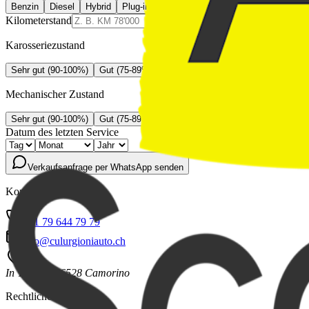
Benzin
Diesel
Hybrid
Plug-in-Hybrid
Elektrisch
Kilometerstand
Empfohlen bis 80/90 Taus
Karosseriezustand
Sehr gut (90-100%)
Gut (75-89%)
Einige Spuren (60-74%)
Zu restau
Mechanischer Zustand
Sehr gut (90-100%)
Gut (75-89%)
Zu prüfen (60-74%)
Zu restaurier
Datum des letzten Service
Verkaufsanfrage per WhatsApp senden
Kontakt
+41 79 644 79 79
info@culurgioniauto.ch
In Tirada 31
6528 Camorino
Rechtliches