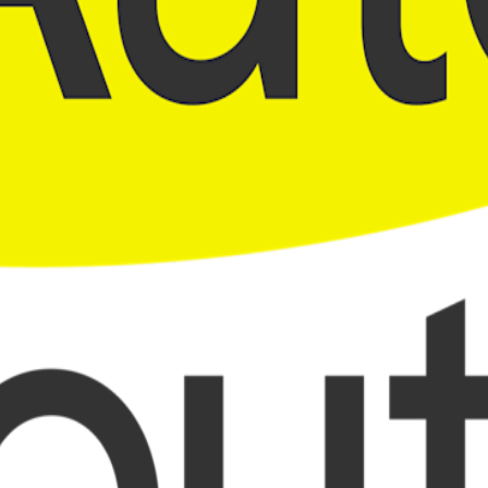
end Kilometer, aber wir bewerten jede Laufleistung.
Fahrzeugjahr
rieren (<60%)
en (<60%)