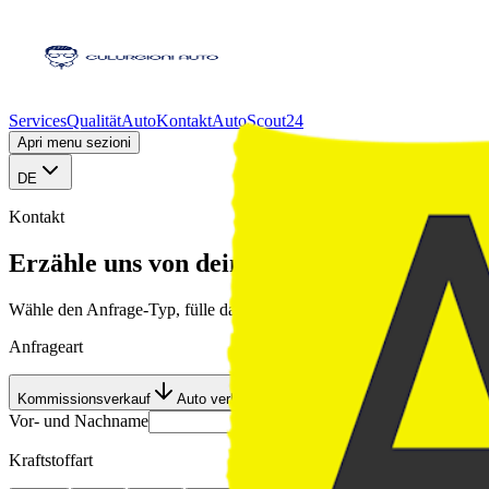
Services
Qualität
Auto
Kontakt
AutoScout24
Apri menu sezioni
DE
Kontakt
Erzähle uns von deiner nächsten Anfrage
Wähle den Anfrage-Typ, fülle das Formular aus und sende alles mit 
Anfrageart
Kommissionsverkauf
Auto verkaufen
Kauf / Leasing
Auto suchen
Vor- und Nachname
Fahrzeugmarke
Kraftstoffart